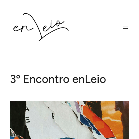
Saltar
para
o
conteúdo
3º Encontro enLeio